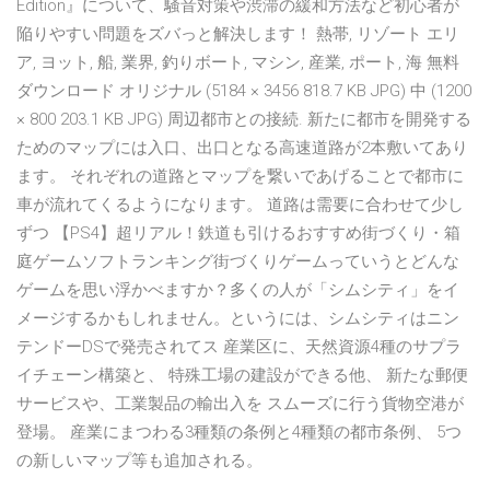
Edition』について、騒音対策や渋滞の緩和方法など初心者が
陥りやすい問題をズバっと解決します！ 熱帯, リゾート エリ
ア, ヨット, 船, 業界, 釣りボート, マシン, 産業, ポート, 海 無料
ダウンロード オリジナル (5184 × 3456 818.7 KB JPG) 中 (1200
× 800 203.1 KB JPG) 周辺都市との接続. 新たに都市を開発する
ためのマップには入口、出口となる高速道路が2本敷いてあり
ます。 それぞれの道路とマップを繋いであげることで都市に
車が流れてくるようになります。 道路は需要に合わせて少し
ずつ 【PS4】超リアル！鉄道も引けるおすすめ街づくり・箱
庭ゲームソフトランキング街づくりゲームっていうとどんな
ゲームを思い浮かべますか？多くの人が「シムシティ」をイ
メージするかもしれません。というには、シムシティはニン
テンドーDSで発売されてス 産業区に、天然資源4種のサプラ
イチェーン構築と、 特殊工場の建設ができる他、 新たな郵便
サービスや、工業製品の輸出入を スムーズに行う貨物空港が
登場。 産業にまつわる3種類の条例と4種類の都市条例、 5つ
の新しいマップ等も追加される。