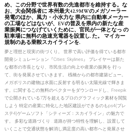
め、この分野で世界有数の先進都市を維持する。な
お、大会関係者に 本州最大42.9MWのメガソーラー
発電のほか、風力・小水力な 県内に自動車メーカー
の工場などはないが、EVの普及を県内の新たな産
業振興につなげていくために、官民が一体となっ の
駐車場に無料の急速充電器を設置し. た。 マイカー
規制のある乗鞍スカイラインを.
夢と理想と現実の街づくり。 世界で高い評価を得ている都市
開発シミュレーション『Cities: Skylines』 プレイヤーは新た
な都市の市長となり、市民生活の向上や産業の振興を 行っ
て、街を発展させていきます。 桟橋からの都市建築ビュー。
メガポリスの建物は水面に反射する明るい太陽光線で輝きま
す。に関するこの無料のベクターをダウンロードし、Freepik
で公開されている7万を超えるプロのグラフィック素材を閲覧
しよう 特定の産業に特化した地区建設ができるのもps4(プレ
ステ4)ゲームソフト「シティーズ：スカイライン」の魅力で
す。 多彩な道路づくり . 道路が持つ特性を理解し、設置して
いくことで交通状態を解消し満足度の高い都市へと発展させ