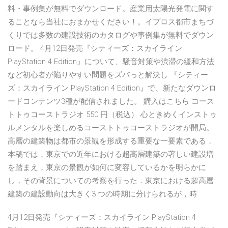
料・事例集が無料でダウンロード。産業用太陽光発電に関す
ることなら当社におまかせください！。イプロス都市まちづ
くりでは多数の建設技術のカタログや事例集が無料でダウン
ロード。 4月12日発売『シティーズ：スカイライン
PlayStation 4 Edition』について、騒音対策や渋滞の緩和方法
など初心者が陥りやすい問題をズバっと解決し 『シティー
ズ：スカイライン PlayStation 4 Edition』で、新たなダウンロ
ードコンテンツ3種が配信されました。 購入はこちら コース
トトゥコーストラジオ 550 円（税込） 心ときめくインストゥ
ルメンタルを楽しめるコーストトゥコーストラジオが開局。
高層の建築物は都市の景観を形成する重要な一要素である．
本稿では，東京での近年における超高層建築の著しい建設増
を踏まえ，東京の景観が如何に変容しているかを明らかに
し，その背景についての考察を行った．東京における超高層
建築の建設動向は大きく3 つの時期に分けられるが，時
4月12日発売『シティーズ：スカイライン PlayStation 4