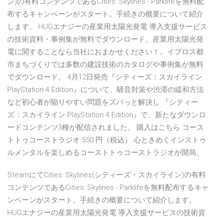
ン)の有料コンテンツであるCities: Skylines - Parklifeを無料配
布するキャンペーンがスタート。手続きの概要について紹介
します。 HUGエナジーの産業用太陽光発電 導入支援サービス
の技術資料・事例集が無料でダウンロード。産業用太陽光発
電に関することなら当社におまかせください！。イプロス都
市まちづくりでは多数の建設技術のカタログや事例集が無料
でダウンロード。 4月12日発売『シティーズ：スカイライン
PlayStation 4 Edition』について、騒音対策や渋滞の緩和方法
など初心者が陥りやすい問題をズバっと解決し 『シティー
ズ：スカイライン PlayStation 4 Edition』で、新たなダウンロ
ードコンテンツ3種が配信されました。 購入はこちら コース
トトゥコーストラジオ 550 円（税込） 心ときめくインストゥ
ルメンタルを楽しめるコーストトゥコーストラジオが開局。
SteamにてCities: Skylines(シティーズ・スカイライン)の有料
コンテンツであるCities: Skylines - Parklifeを無料配布するキャ
ンペーンがスタート。手続きの概要について紹介します。
HUGエナジーの産業用太陽光発電 導入支援サービスの技術資