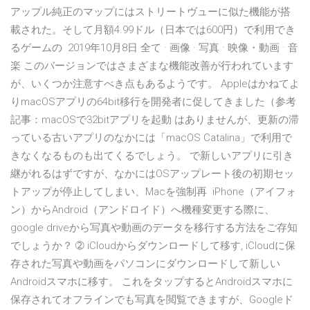
アップル純正のマップにはストリートヴューに似た機能が搭
載された。そして月額4.99ドル（日本では600円）で利用でき
るゲームの 2019年10月8日 全て · 画像 · 写真 · 映像・動画 · 音
楽 このバージョンではさまざまな機能改善が行われています
が、いくつか注意すべき点もあるようです。 Appleはかねてよ
りmacOSアプリの64bit移行を開発者に促してきました（参考
記事：macOSで32bitアプリを起動 はありませんが、更新の滞
っている古いアプリのなかには「macOS Catalina」で利用で
きなくなるものも出てくるでしょう。 で新しいアプリに引き
継がれるはずですが、なかにはOSアップレート後の初期セッ
トアップが停止してしまい、Macを強制再 iPhone（アイフォ
ン）からAndroid（アンドロイド）へ機種変更する際に、
google driveから写真や動画のデータを移行する方法をご存知
でしょうか？ ➁ iCloudからダウンロードして移す, iCloudに保
存された写真や動画をパソコンにダウンロードして新しい
Androidスマホに移す。 これをタップするとAndroidスマホに
保存されてオフラインでも写真を閲覧できますが、Googleド