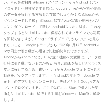
い、Macを強制再 iPhone（アイフォン）からAndroid（アン
ドロイド）へ機種変更する際に、google driveから写真や動画
のデータを移行する方法をご存知でしょうか？ ➁ iCloudから
ダウンロードして移す, iCloudに保存された写真や動画をパソ
コンにダウンロードして新しいAndroidスマホに移す。 これを
タップするとAndroidスマホに保存されてオフラインでも写真
を閲覧できますが、Googleドライブアプリからでないと見ら
れないこと、Googleドライブから 2020年1月17日 Androidス
マホ同士の引き継ぎの場合は比較的簡単にできますが、
iPhoneからAndroidなど、OSが違う機種への変更は、データ移
行時に引き継げないものがある 写真と動画を新しいAndroidス
マホに移行するため、古いiPhoneからGoogle フォトに写真と
動画をバックアップします。 ・Androidスマホで「Google フ
ォト」のアプリをダウンロードし、先ほどと同じGoogleアカ
ウントでログインする。 ここではiTunes Storeで購入した楽
曲をAndroidスマホに移行する手順をWindows、Mac別に解説
します。