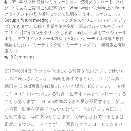
2020年7月3日 価格シミュレーション · 資料ダウンロード · ブロ
グ · よくあるご質問 この記事では、WindowsおよびMac上のZoom
クライアントの基本機能について説明をします。 スケジュール :
Set up a future meetingミーティングをスケジュール（セットアッ
プ）できます。 日時と背景画像の変更：写真にカーソルを合わせ
て[カメラ]アイコンをクリックします。 新しい会議をスケジュール
する。 アプリインストール方法（PC版） · オーディオ機器の動作
確認をしたい（ミーティング前・ミーティング中） · 無料版と有料
版の
8 Comments
2017年8月4日 iPhoneやiPadにある写真を他のアプリで使いた
いのに表示されない」「動画を再生できない」「PCに写真・
動画を iCloud写真を有効にしている場合、iOSアップデート後
にiCloudストレージにある写真・ビデオを再ダウンロードする
こともあります。 iPhone本体の空き容量が不足すると、新し
い写真・動画を保存できないだけなく、他のアプリも正しく
起動できない等の支障が生じます。 が表示されているときは
正常にダウンロードできず、「写真をダウンロードできませ