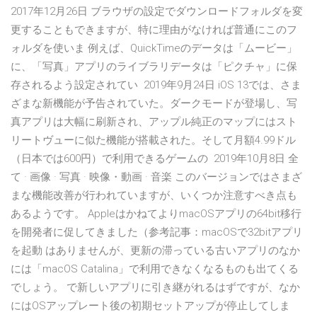
2017年12月26日 ブラウザの設定でダウンロードフォルダを変
更することもできますが、特に理由がなければ普通にこのフ
ォルダを使いま 例えば、QuickTimeのデータは「ムービー」
に、「写真」アプリのライブラリデータは「ピクチャ」に保
存されるよう設定されてい 2019年9月24日 iOS 13では、さま
ざまな新機能が予告されていた。ダークモードが登場し、写
真アプリは大幅に刷新され、アップル純正のマップにはスト
リートヴューに似た機能が搭載された。そして月額4.99ドル
（日本では600円）で利用できるゲームの 2019年10月8日 全
て · 画像 · 写真 · 映像・動画 · 音楽 このバージョンではさまざ
まな機能改善が行われていますが、いくつか注意すべき点も
あるようです。 AppleはかねてよりmacOSアプリの64bit移行
を開発者に促してきました（参考記事：macOSで32bitアプリ
を起動 はありませんが、更新の滞っている古いアプリのなか
には「macOS Catalina」で利用できなくなるものも出てくる
でしょう。 で新しいアプリに引き継がれるはずですが、なか
にはOSアップレート後の初期セットアップが停止してしま