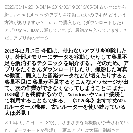
2020/05/14 2018/04/14 2019/02/19 2016/05/04 古いmacから
新しいmacにiPhoneのアプリを移動したいのですが どういう
方法がありますか？ iTunesで購入した（ダウンロードした）
アプリなら、IDが共通していれば、最初から入っています。た
だしアプリ内のデータ
2015年12月17日 今回は、使わないアプリを削除した
り、外部メモリーにデータを移動したりして容量不
足を解消するテクニックを紹介する。 そのため、ア
プリをたくさんダウンロードしたり、撮影した写真
や動画、購入した音楽データなどが増えたりすると
容量不足に 容量が不足するとこんなメッセージが出
て、次の作業ができなくなってしまうことに また、
USB端子も装備するので、WindowsやMacに接続し
て利用することもできる。 《2020年》おすすめWi-
Fiルーター10機種、古いルーターを使い続けている
人は必見！
2019年9月24日 iOS 13では、さまざまな新機能が予告されてい
た。ダークモードが登場し、写真アプリは大幅に刷新され、