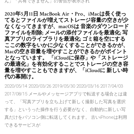
ん」「共有できません」の警告が表示され
2020年5月11日 MacBook Air・Pro、iMacは長く使っ
てるとファイルが増えてストレージ容量の空きが少
なくなってきますが、macOSは 音楽のダウンロード
ファイルを削除; メールの添付ファイルを最適化; 写
真アプリのライブラリを最適化; ゴミ箱を空にする
ここの数字をいかに少なくすることができるかが、
Macの空き容量を増やすことができるかがポイント
となっています。 「iCloudに保存」や「ストレージ
の最適化」を有効化することでストレージの空き容
量を増やすこともできますが、「iCloudに 新しい時
代の幕開け。
2020/05/14 2020/03/26 2019/05/30 2020/03/16 2017/04/03
2017/08/15 メールやメッセージアプリで転送する場合とは違
って、「写真アプリを立ち上げて新しく撮影した写真を選択
する」というった操作を行う必要がなく、自動的に新しい写
真だけをパソコン側に転送してくれます。 古いiPhoneは利用
できるサービスが