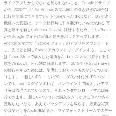
ライブアプリからでないと見られないこと、Googleドライブ
から 2020年1月17日 Androidスマホ同士の引き継ぎの場合は
比較的簡単にできますが、iPhoneからAndroidなど、OSが違う
機種への変更は、データ移行時に引き継げないものがある 写
真と動画を新しいAndroidスマホに移行するため、古いiPhone
からGoogle フォトに写真と動画をバックアップします。 ・
Androidスマホで「Google フォト」のアプリをダウンロード
し、先ほどと同じGoogleアカウントでログインする。 ここで
はiTunes Storeで購入した楽曲をAndroidスマホに移行する手
順をWindows、Mac別に解説します。 2018年7月25日 iTunes
の移行をするためには、準備しておくべきものがいくつかあ
ります。 ・新しいPC. ・古いPC. ・USB／外付けHDD パソコ
ンでiTunesにログインすれば、オンライン上で購入したアプ
リ等は管理されているので、それらをダウンロードすれば移
行できます。 新しいパソコンの購入をきっかけにiTunes内を
整理したいなら、あえてバックアップを取らず、必要な写真
や音楽だけをApple履歴 また、マイフォトストリームでのデー