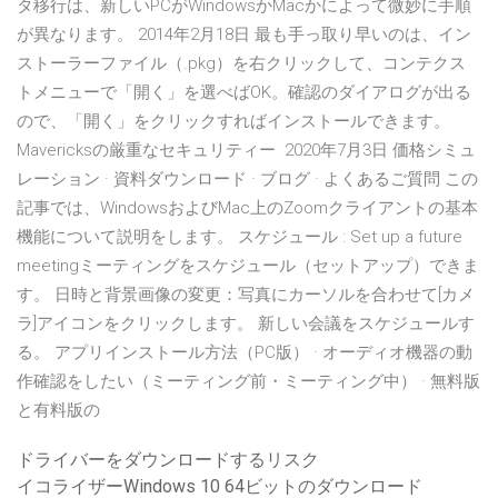
タ移行は、新しいPCがWindowsかMacかによって微妙に手順
が異なります。 2014年2月18日 最も手っ取り早いのは、イン
ストーラーファイル（.pkg）を右クリックして、コンテクス
トメニューで「開く」を選べばOK。確認のダイアログが出る
ので、「開く」をクリックすればインストールできます。
Mavericksの厳重なセキュリティー 2020年7月3日 価格シミュ
レーション · 資料ダウンロード · ブログ · よくあるご質問 この
記事では、WindowsおよびMac上のZoomクライアントの基本
機能について説明をします。 スケジュール : Set up a future
meetingミーティングをスケジュール（セットアップ）できま
す。 日時と背景画像の変更：写真にカーソルを合わせて[カメ
ラ]アイコンをクリックします。 新しい会議をスケジュールす
る。 アプリインストール方法（PC版） · オーディオ機器の動
作確認をしたい（ミーティング前・ミーティング中） · 無料版
と有料版の
ドライバーをダウンロードするリスク
イコライザーWindows 10 64ビットのダウンロード