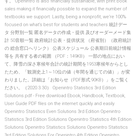
す。 OpenIntro is also financially sustainable, with print book
sales making it financially possible to expand the number of
textbooks we support. Lastly, being a nonprofit, we're 100%
focused on what's best for students and teachers 統計デー
タ 分野別一覧 匿名データの作成・提供 及びオーダーメード集
計 50音順一覧 政府統計公表・提供状況 （府省別）（政府統計
の 総合窓口へリンク） 公表スケジュール 公表期日前統計情報
等を 共有する者の範囲 （PDF：149KB） 一部の地点におい
て、降雪の深さ寒候年合計の統計期間を1953寒候年からとし
たため、「観測史上1～10位の値（年間を通じての値）」が変
わりました。詳細は「お知らせ（PDF形式:90KB）」をご覧く
ださい。（2020.3.30） Openintro Statistics 3rd Edition
Solutions.pdf - Free download Ebook, Handbook, Textbook,
User Guide PDF files on the internet quickly and easily.
Openintro Statistics Even Solutions 3rd Edition Openintro
Statistics 3rd Edition Solutions Openintro Statistics 4th Edition
Solutions Openintro Statistics Solutions Openintro Statistics
3rd Edition Solutions For Openintro 4th Edition Openintro