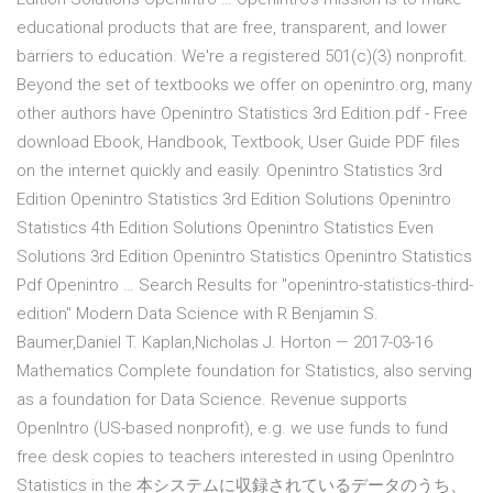
educational products that are free, transparent, and lower
barriers to education. We're a registered 501(c)(3) nonprofit.
Beyond the set of textbooks we offer on openintro.org, many
other authors have Openintro Statistics 3rd Edition.pdf - Free
download Ebook, Handbook, Textbook, User Guide PDF files
on the internet quickly and easily. Openintro Statistics 3rd
Edition Openintro Statistics 3rd Edition Solutions Openintro
Statistics 4th Edition Solutions Openintro Statistics Even
Solutions 3rd Edition Openintro Statistics Openintro Statistics
Pdf Openintro … Search Results for "openintro-statistics-third-
edition" Modern Data Science with R Benjamin S.
Baumer,Daniel T. Kaplan,Nicholas J. Horton — 2017-03-16
Mathematics Complete foundation for Statistics, also serving
as a foundation for Data Science. Revenue supports
OpenIntro (US-based nonprofit), e.g. we use funds to fund
free desk copies to teachers interested in using OpenIntro
Statistics in the 本システムに収録されているデータのうち、