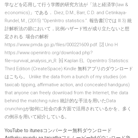
学などを応用して行う学際的研究方法が「法と経済学(law &
economics)」である． Diez, D.M., Barr, C.D. and Cetinkaya-
Rundel, M., (2015) “OpenIntro statistics.”. 報告書[1]では III.3) 統
計解析法の節において，比例ハザード性が成り立たないと想
定される. 場合の解析
https://www.pmda.go.jp/files/000221609.pdf. [2] Uno H
https://www.openintro.org/download.php?
file=survival_analysis_in_R. [6] Kaplan EL OpenIntro Statistics:
Third Edition (CreateSpace) Kindle 無料アプリのダウンロード
はこちら。 Unlike the data from a bunch of my studies (on
taxicab tipping, affirmative action, and concealed handguns)
that anyone can freely download from the Internet, the data
behind the matching rules 統計的な手法を用いたData
crunchingが如何に社会の多方面で活用されているかを、多く
の例示を用いて紹介している。
YouTube to itunesコンバーター無料ダウンロード
Anthaku mundu aa tarvathaフルムービーhdダウンロード急