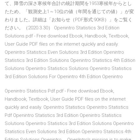
て、降雪の深さ寒候年合計の統計期間を1953寒候年からとし
たため、「観測史上1～10位の値（年間を通じての値）」が変
わりました。詳細は「お知らせ（PDF形式:90KB）」をご覧く
ださい。（2020.3.30） Openintro Statistics 3rd Edition
Solutions.pdf - Free download Ebook, Handbook, Textbook,
User Guide PDF files on the internet quickly and easily.
Openintro Statistics Even Solutions 3rd Edition Openintro
Statistics 3rd Edition Solutions Openintro Statistics 4th Edition
Solutions Openintro Statistics Solutions Openintro Statistics
3rd Edition Solutions For Openintro 4th Edition Openintro
Openintro Statistics Pdf.pdf - Free download Ebook,
Handbook, Textbook, User Guide PDF files on the internet
quickly and easily. Openintro Statistics Openintro Statistics
Pdf Openintro Statistics 3rd Edition Openintro Statistics
Solutions Openintro Statistics 3rd Edition Solutions Openintro
Statistics Even Solutions 3rd Edition Openintro Statistics 4th
Edition Solutions Openintro … OpenIntro's mission is to make