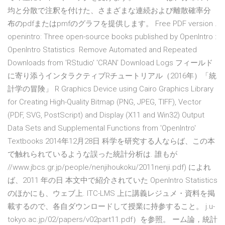
均と分散で注釈を付けた、さまざまな連続および離散確率分
布のpdfまたはpmfのグラフを提供します。 Free PDF version .
openintro: Three open-source books published by OpenIntro :
OpenIntro Statistics Remove Automated and Repeated
Downloads from 'RStudio' 'CRAN' Download Logs フィールド
に寄り添うインタラクティブRチュートリアル（2016年）「統
計学の冒険」 R Graphics Device using Cairo Graphics Library
for Creating High-Quality Bitmap (PNG, JPEG, TIFF), Vector
(PDF, SVG, PostScript) and Display (X11 and Win32) Output
Data Sets and Supplemental Functions from 'OpenIntro'
Textbooks 2014年12月28日 科学を研究する人ならば、この本
で触れられているような誤った統計分析は. 誰もが
//www.jbcs.gr.jp/people/nenjihoukoku/2011nenji.pdf) によれ
ば、2011 年の日 本文中で紹介されていた OpenIntro Statistics
のほかにも、ウェブ上. ITC-LMS 上に講義レジュメ・資料を掲
載するので、各自ダウンロードして授業に持参すること。 j.u-
tokyo.ac.jp/02/papers/v02part11.pdf）を参照。 ーム論，統計