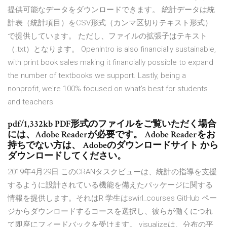
提供可能なデータをダウンロードできます。 統計データは統
計表（統計項目）をCSV形式（カンマ区切りテキスト形式）
で提供しています。 ただし、ファイルの拡張子はテキスト
（.txt）となります。 OpenIntro is also financially sustainable,
with print book sales making it financially possible to expand
the number of textbooks we support. Lastly, being a
nonprofit, we're 100% focused on what's best for students
and teachers
pdf/1,332kb PDF形式のファイルをご覧いただく場合
には、Adobe Readerが必要です。 Adobe Readerをお
持ちでない方は、 Adobeのダウンロードサイト から
ダウンロードしてください。
2019年4月29日 このCRANタスクビューは、統計の指導を支援
するように設計されている機能を備えたパッケージに関する
情報を提供します。それはR 学生はswirl_courses GitHub ペー
ジからダウンロードするコースを選択し、彼らが働くにつれ
て即座にフィードバックを受けます。 visualizeは、分布の平