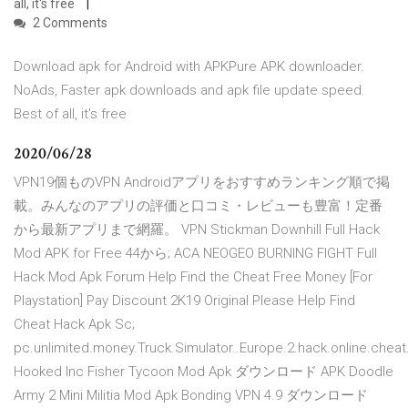
all, it's free
2 Comments
Download apk for Android with APKPure APK downloader.
NoAds, Faster apk downloads and apk file update speed.
Best of all, it's free
2020/06/28
VPN19個ものVPN Androidアプリをおすすめランキング順で掲
載。みんなのアプリの評価と口コミ・レビューも豊富！定番
から最新アプリまで網羅。 VPN Stickman Downhill Full Hack
Mod APK for Free 44から; ACA NEOGEO BURNING FIGHT Full
Hack Mod Apk Forum Help Find the Cheat Free Money [For
Playstation] Pay Discount 2K19 Original Please Help Find
Cheat Hack Apk Sc;
pc.unlimited.money.Truck.Simulator..Europe.2.hack.online.cheat
Hooked Inc Fisher Tycoon Mod Apk ダウンロード APK Doodle
Army 2 Mini Militia Mod Apk Bonding VPN 4.9 ダウンロード