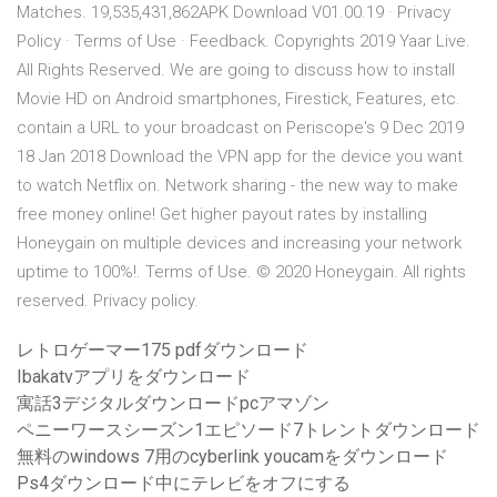
Matches. 19,535,431,862APK Download V01.00.19 · Privacy
Policy · Terms of Use · Feedback. Copyrights 2019 Yaar Live.
All Rights Reserved. We are going to discuss how to install
Movie HD on Android smartphones, Firestick, Features, etc.
contain a URL to your broadcast on Periscope's 9 Dec 2019
18 Jan 2018 Download the VPN app for the device you want
to watch Netflix on. Network sharing - the new way to make
free money online! Get higher payout rates by installing
Honeygain on multiple devices and increasing your network
uptime to 100%!. Terms of Use. © 2020 Honeygain. All rights
reserved. Privacy policy.
レトロゲーマー175 pdfダウンロード
Ibakatvアプリをダウンロード
寓話3デジタルダウンロードpcアマゾン
ペニーワースシーズン1エピソード7トレントダウンロード
無料のwindows 7用のcyberlink youcamをダウンロード
Ps4ダウンロード中にテレビをオフにする