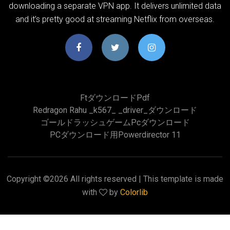
downloading a separate VPN app. It delivers unlimited data
and it’s pretty good at streaming Netflix from overseas.
Ftダウンロードpdf
Redragon Rahu _k567_ _driver_ダウンロード
ゴールドラッシュゲームpcダウンロード
PCダウンロード用powerdirector 11
Copyright ©
2026 All rights reserved | This template is made
with
by
Colorlib