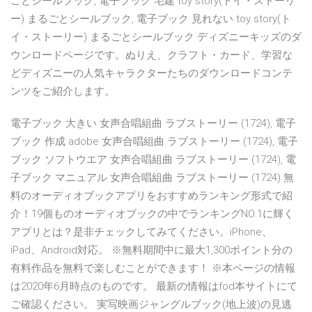
ごとシールブック, 電子ブック 宅建 toy story(トイ・ストーリ
ー) まるごとシールブック, 電子ブック 見れない toy story(ト
イ・ストーリー) まるごとシールブック ディズニーキッズのダ
ウンロードページです。ぬりえ、クラフト・カード、学習な
どディズニーの人気キャラクターたちのダウンロードコンテ
ンツをご紹介します。
電子ブック 大きい 女声合唱組曲 ラブストーリー (1724), 電子
ブック 作成 adobe 女声合唱組曲 ラブストーリー (1724), 電子
ブック ソフトウエア 女声合唱組曲 ラブストーリー (1724), 電
子ブック マニュアル 女声合唱組曲 ラブストーリー (1724) 無
料のオーディオブックアプリをおすすめランキング形式で紹
介！19個ものオーディオブックの中でランキングNO.1に輝く
アプリとは？是非チェックしてみてください。iPhone、
iPad、Android対応。 ※無料期間中に最大1,300ポイント分の
有料作品を無料で楽しむことができます！ ※本ページの情報
は2020年6月時点のものです。 最新の情報はfod本サイトにて
ご確認ください。 実写映画ジャングルブック(地上波)の見逃