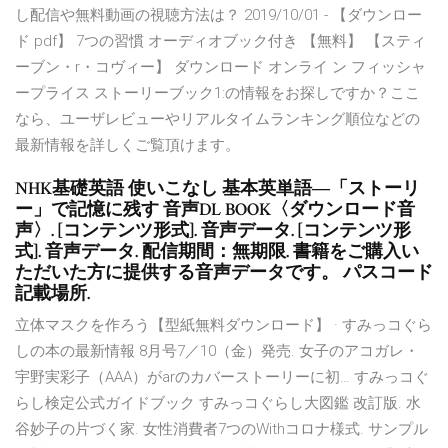
し配信や無料動画の視聴方法は？ 2019/10/01 - 【ダウンロー
ド pdf】 7つの習慣 オーディオブック付き 【無料】 【スティ
ーブン・r・コヴィー】 ダウンロード オンライ ン フィッシャ
ープライス ストーリーブック1:の情報をお探しですか？ここ
なら、ユーザレビューやリアルタイムランキング順位などの
最新情報を詳しくご覧頂けます。
NHK基礎英語 使いこなし 基本英単語―「ストーリ
ー」で記憶に残す 音声DL BOOK〈ダウンロード音
声〉. [コンテンツ形式]. 音声データ. [コンテンツ形
式]. 音声データ. 配信期間：無期限. 書籍をご購入い
ただいた方に提供する音声データです。 パスコード
記載場所.
立体マスクを作ろう【型紙無料ダウンロード】 · すみっコぐら
しの本の最新情報 8月号7／10（金）発売. 女子のアコガレ・
宇野実彩子（AAA）がarのカバーストーリーに初… すみっコぐ
らし検定公式ガイドブック すみっコぐらし大図鑑 改訂版. 水
谷妙子の片づく家. 女性消費者7つのWithコロナ様式. サンプル