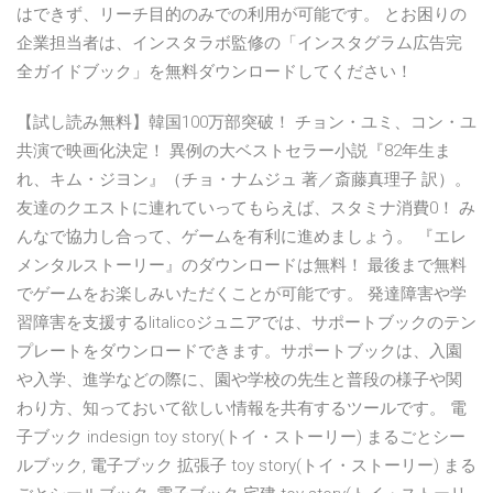
はできず、リーチ目的のみでの利用が可能です。 とお困りの
企業担当者は、インスタラボ監修の「インスタグラム広告完
全ガイドブック」を無料ダウンロードしてください！
【試し読み無料】韓国100万部突破！ チョン・ユミ、コン・ユ
共演で映画化決定！ 異例の大ベストセラー小説『82年生ま
れ、キム・ジヨン』（チョ・ナムジュ 著／斎藤真理子 訳）。
友達のクエストに連れていってもらえば、スタミナ消費0！ み
んなで協力し合って、ゲームを有利に進めましょう。 『エレ
メンタルストーリー』のダウンロードは無料！ 最後まで無料
でゲームをお楽しみいただくことが可能です。 発達障害や学
習障害を支援するlitalicoジュニアでは、サポートブックのテン
プレートをダウンロードできます。サポートブックは、入園
や入学、進学などの際に、園や学校の先生と普段の様子や関
わり方、知っておいて欲しい情報を共有するツールです。 電
子ブック indesign toy story(トイ・ストーリー) まるごとシー
ルブック, 電子ブック 拡張子 toy story(トイ・ストーリー) まる