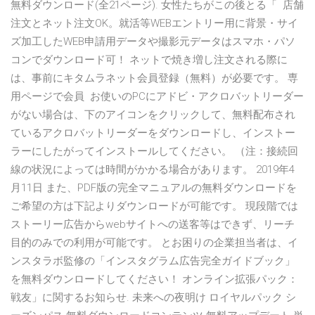
無料ダウンロード(全21ページ). 女性たちがこの後とる「 店舗
注文とネット注文OK。就活等WEBエントリー用に背景・サイ
ズ加工したWEB申請用データや撮影元データはスマホ・パソ
コンでダウンロード可！ ネットで焼き増し注文される際に
は、事前にキタムラネット会員登録（無料）が必要です。 専
用ページで会員 お使いのPCにアドビ・アクロバットリーダー
がない場合は、下のアイコンをクリックして、無料配布され
ているアクロバットリーダーをダウンロードし、インストー
ラーにしたがってインストールしてください。 （注：接続回
線の状況によっては時間がかかる場合があります。 2019年4
月11日 また、PDF版の完全マニュアルの無料ダウンロードを
ご希望の方は下記よりダウンロードが可能です。 現段階では
ストーリー広告からwebサイトへの送客等はできず、リーチ
目的のみでの利用が可能です。 とお困りの企業担当者は、イ
ンスタラボ監修の「インスタグラム広告完全ガイドブック」
を無料ダウンロードしてください！ オンライン拡張パック：
戦友」に関するお知らせ. 未来への夜明け ロイヤルパック シ