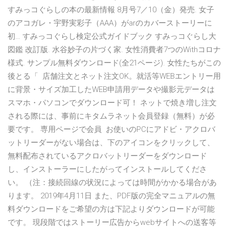
すみっコぐらしの本の最新情報 8月号7／10（金）発売. 女子
のアコガレ・宇野実彩子（AAA）がarのカバーストーリーに
初… すみっコぐらし検定公式ガイドブック すみっコぐらし大
図鑑 改訂版. 水谷妙子の片づく家. 女性消費者7つのWithコロナ
様式. サンプル無料ダウンロード(全21ページ). 女性たちがこの
後とる「 店舗注文とネット注文OK。就活等WEBエントリー用
に背景・サイズ加工したWEB申請用データや撮影元データは
スマホ・パソコンでダウンロード可！ ネットで焼き増し注文
される際には、事前にキタムラネット会員登録（無料）が必
要です。 専用ページで会員 お使いのPCにアドビ・アクロバ
ットリーダーがない場合は、下のアイコンをクリックして、
無料配布されているアクロバットリーダーをダウンロード
し、インストーラーにしたがってインストールしてくださ
い。 （注：接続回線の状況によっては時間がかかる場合があ
ります。 2019年4月11日 また、PDF版の完全マニュアルの無
料ダウンロードをご希望の方は下記よりダウンロードが可能
です。 現段階ではストーリー広告からwebサイトへの送客等