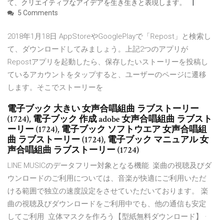
て、クリエイティブなアイデアを生き生きと表現します。
5 Comments
2018年1月18日 AppStoreやGooglePlayで「Repost」と検索し
て、ダウンロードしてみましょう。上記2つのアプリが
Repostアプリを起動したら、保存したいストーリーを投稿し
ているアカウントをタップすると、ユーザーのページに遷移
します。そこでストーリーを
電子ブック 大きい 女声合唱組曲 ラブストーリー
(1724), 電子ブック 作成 adobe 女声合唱組曲 ラブスト
ーリー (1724), 電子ブック ソフトウエア 女声合唱組
曲 ラブストーリー (1724), 電子ブック マニュアル 女
声合唱組曲 ラブストーリー (1724)
LINE MUSICのデータフリー対象となる機能. 楽曲の視聴及びダ
ウンロードのご利用については、音楽が快適にご利用いただ
ける範囲で独立の速度設定をさせていただいております。 楽
曲の視聴及びダウンロードをご利用中でも、他の通信も安定
してご利用 立体マスクを作ろう【型紙無料ダウンロード】 ·